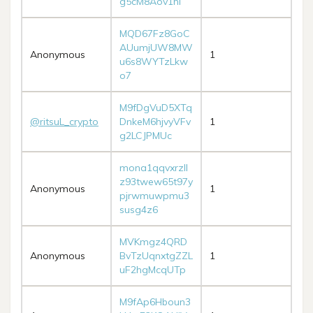
g5cM8Aov1hi
MQD67Fz8GoC
AUumjUW8MW
Anonymous
1
u6s8WYTzLkw
o7
M9fDgVuD5XTq
@ritsuL_crypto
DnkeM6hjvyVFv
1
g2LCJPMUc
mona1qqvxrzll
z93twew65t97y
Anonymous
1
pjrwmuwpmu3
susg4z6
MVKmgz4QRD
Anonymous
BvTzUqnxtgZZL
1
uF2hgMcqUTp
M9fAp6Hboun3