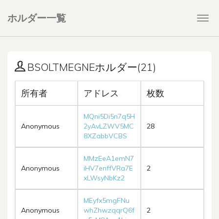
ホルダー一覧
Togg
navi
BSOLTMEGNEホルダー(21)
所有者
アドレス
枚数
MQni5Di5n7q5H
Anonymous
2yAvLZWV5MC
28
8XZabbVCBS
MMzEeA1emN7
Anonymous
iHV7enffVRa7E
2
xLWsyNbKz2
MEyfx5mgFNu
Anonymous
whZhwzqqrQ6f
2