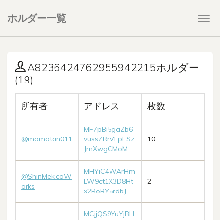
ホルダー一覧
Togg
navi
A8236424762955942215ホルダー
(19)
所有者
アドレス
枚数
MF7pBi5gaZb6
@momotan011
vussZRrVLpESz
10
JmXwgCMoM
MHYiC4WArHm
@ShinMekicoW
LW9ct1X3D8Ht
2
orks
x2RoBY5rdbJ
MCjjQS9YuYjBH