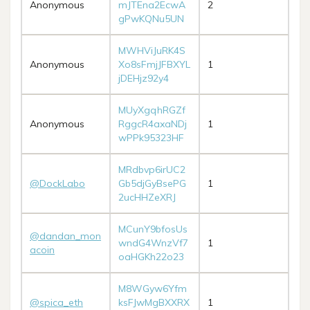
Anonymous
mJTEna2EcwA
2
gPwKQNu5UN
MWHViJuRK4S
Anonymous
Xo8sFmjJFBXYL
1
jDEHjz92y4
MUyXgqhRGZf
Anonymous
RggcR4axaNDj
1
wPPk95323HF
MRdbvp6irUC2
@DockLabo
Gb5djGyBsePG
1
2ucHHZeXRJ
MCunY9bfosUs
@dandan_mon
wndG4WnzVf7
1
acoin
oaHGKh22o23
M8WGyw6Yfm
@spica_eth
ksFJwMgBXXRX
1