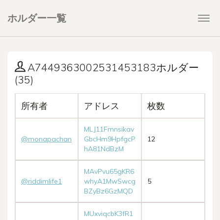
ホルダー一覧
Togg
navi
A7449363002531453183ホルダー
(35)
所有者
アドレス
枚数
MLJ11Fmnsikav
@monapachan
GbcHm9HpfgcP
12
hA81NdBzM
MAvPvu65gKR6
@riddimlife1
whyA1MwSwcg
5
BZyBz6GzMQD
MUxviqcbK3fR1