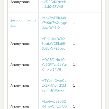
Anonymous
eVD9GdXYmhh
1
udUbX9ZWi8
MUU7wFBb349
@youbunfukatu
k7vKaf7wXnygn
1
250
LLxefaY5fD
MBq1UseRGbX
Anonymous
3pafzVQEkd6H
1
6sGzWFE5vod
MQQ8ZsNoJiQi
Anonymous
Yu3GFTeh1zYyn
1
XimFw14V8
MTYvtmQweCc
Anonymous
LX2FMApndCM
1
zEnhyBWJivxx
MLa6vxez2uGZ
Anonymous
XRTayQnLZnUo
1