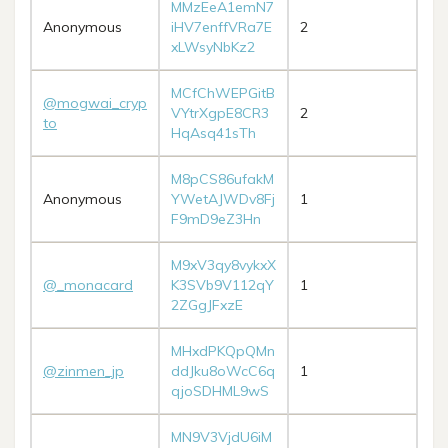
MMzEeA1emN7
Anonymous
iHV7enffVRa7E
2
xLWsyNbKz2
MCfChWEPGitB
@mogwai_cryp
VYtrXgpE8CR3
2
to
HqAsq41sTh
M8pCS86ufakM
Anonymous
YWetAJWDv8Fj
1
F9mD9eZ3Hn
M9xV3qy8vykxX
@_monacard
K3SVb9V112qY
1
2ZGgJFxzE
MHxdPKQpQMn
@zinmen_jp
ddJku8oWcC6q
1
qjoSDHML9wS
MN9V3VjdU6iM