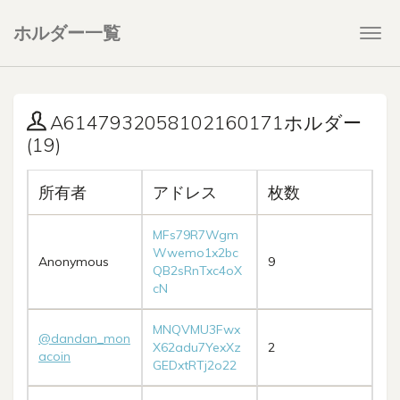
ホルダー一覧
Togg
navi
A6147932058102160171ホルダー
(19)
所有者
アドレス
枚数
MFs79R7Wgm
Wwemo1x2bc
Anonymous
9
QB2sRnTxc4oX
cN
MNQVMU3Fwx
@dandan_mon
X62adu7YexXz
2
acoin
GEDxtRTj2o22