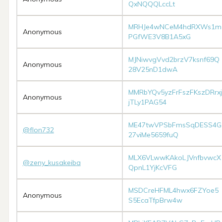
QxNQQQLccLt
MRHJe4wNCeM4hdRXWs1m
Anonymous
PGfWE3V8B1A5xG
MJNiwvgVvd2brzV7ksnf69Q
Anonymous
28V25nD1dwA
MMRbYQv5yzFrFszFKszDRrxj
Anonymous
jTLy1PAG54
ME47twVPSbFmsSqDESS4G
@flon732
27viMe5659fuQ
MLX6VLwwKAkoLJVnfbvwcX
@zeny_kusakeiba
QpnL1YjKcVFG
MSDCreHFML4hwx6FZYoe5
Anonymous
S5EcaTfpBrw4w