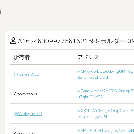
覧
A16246309977561621588ホルダー(39
所有者
アドレス
MM4k7uwEGZeXLyTgUMTYZ
@torresx555
ZsfqHbq1FUUdf
MTaevxLojVn2a3BY42srwp7
Anonymous
u7gkuG1JtF2
MX3NEWC8KLJVQGpGvRH8
@WakiyamaP
ofFgdcUyyait5E
MKPhGbBsBTo5zJzw1zFjceN
Anonymous