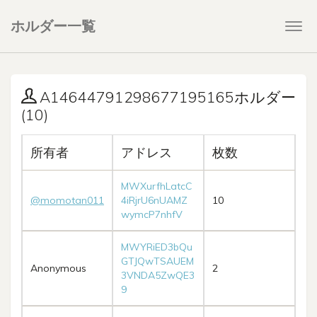
ホルダー一覧
Togg
navi
A14644791298677195165ホルダー
(10)
所有者
アドレス
枚数
MWXurfhLatcC
@momotan011
4iRjrU6nUAMZ
10
wymcP7nhfV
MWYRiED3bQu
GTJQwTSAUEM
Anonymous
2
3VNDA5ZwQE3
9