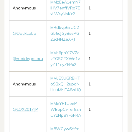
MMzEeA1emN7
Anonymous
iHV7enffVRa7E
1
xLWsyNbKz2
MRdbvp6irUC2
@DockLabo
Gb5djGyBsePG
1
2ucHHZeXRJ
MVn6pnYi7V7e
@maidegosaru
zEGSGFXWe1v
1
yZT1cyZ6Px2
MVuE5UGRBHT
Anonymous
oSBxQH2upqN
1
HuuMhiEA8aHQ
MMeYF1UeeP
@LOX2017JP
WEopCvTer8zn
1
CYzNp8YFxFRA
M8WGyw6Yfm