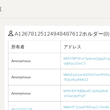
覧
A12678125124948487612ホルダー(8)
所有者
アドレス
MN37BPWvc7ijdezyQgxj2Cg
Anonymous
q9jYyy1GmCT
MMzEeA1emN7iHV7enffVRa
Anonymous
7ExLWsyNbKz2
MWHDFtNBiku6Cob4Jq9ofL
Anonymous
zrGwrJxriPwY
MMeYF1UeePWEopCvTer8z
@LOX2017JP