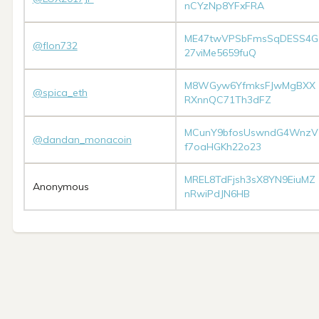
nCYzNp8YFxFRA
ME47twVPSbFmsSqDESS4G
@flon732
27viMe5659fuQ
M8WGyw6YfmksFJwMgBXX
@spica_eth
RXnnQC71Th3dFZ
MCunY9bfosUswndG4WnzV
@dandan_monacoin
f7oaHGKh22o23
MREL8TdFjsh3sX8YN9EiuMZ
Anonymous
nRwiPdJN6HB