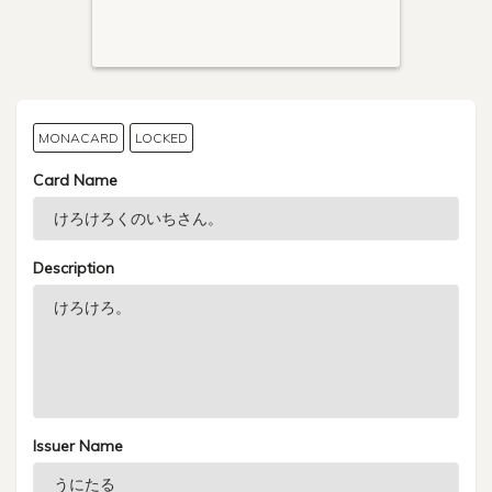
MONACARD
LOCKED
Card Name
Description
Issuer Name