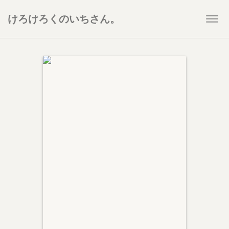
けろけろくのいちさん。
Togg
navi