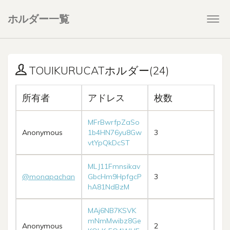
ホルダー一覧
Togg
navi
TOUIKURUCATホルダー(24)
所有者
アドレス
枚数
MFrBwrfpZaSo
Anonymous
1b4HN76yu8Gw
3
vtYpQkDcST
MLJ11Fmnsikav
@monapachan
GbcHm9HpfgcP
3
hA81NdBzM
MAj6NB7KSVK
mNmMwibz8Ge
Anonymous
2