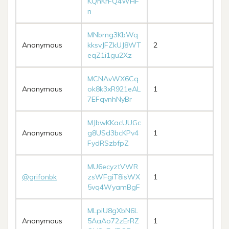
KQhKrFQ4WHF
n
MNbmg3KbWq
Anonymous
kksvJFZkUJ8WT
2
eqZ1i1gu2Xz
MCNAvWX6Cq
Anonymous
ok8k3xR921eAL
1
7EFqvnhNyBr
MJbwKKacUUGc
Anonymous
g8USd3bcKPv4
1
FydRSzbfpZ
MU6ecyztVWR
@grifonbk
zsWFgiT8isWX
1
5vq4WyamBgF
MLpiU8gXbN6L
Anonymous
5AaAo72zErRZ
1