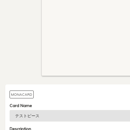
MONACARD
Card Name
Description