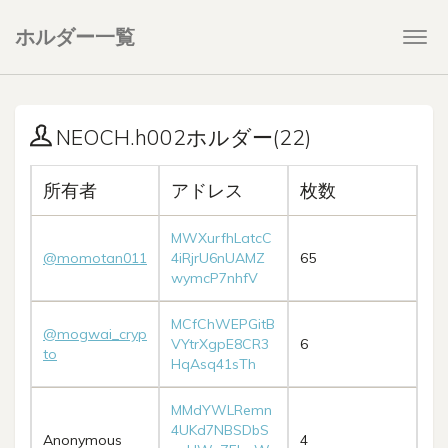
ホルダー一覧
Togg
navi
NEOCH.h002ホルダー(22)
所有者
アドレス
枚数
MWXurfhLatcC
@momotan011
4iRjrU6nUAMZ
65
wymcP7nhfV
MCfChWEPGitB
@mogwai_cryp
VYtrXgpE8CR3
6
to
HqAsq41sTh
MMdYWLRemn
4UKd7NBSDbS
Anonymous
4