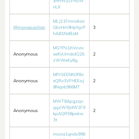
znHWyZFhoW
nLX
MLJ11Fmnsikav
@monapachan
GbcHm9HpfgcP
3
hA81NdBzM
MGYPii1ihVoviv
Anonymous
xeKvUmdidQ26
2
zWWeKy8g
MPrSEENN3Rbr
Anonymous
xQRv3VFHEEaJ
2
8Nqnb966MT
MWT8Apgzqo
ggzW9JdW1FX
Anonymous
2
kpAQR58pekw
3t
mona1qndv996