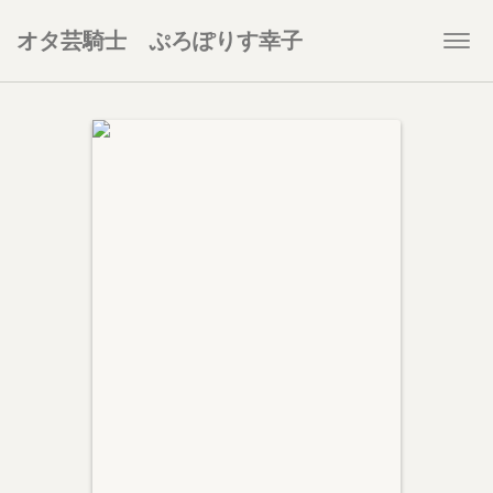
オタ芸騎士 ぷろぽりす幸子
Togg
navi