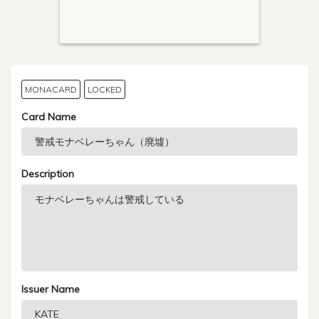
MONACARD
LOCKED
Card Name
Description
Issuer Name