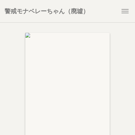
警戒モナベレーちゃん（廃墟）
Togg
navi