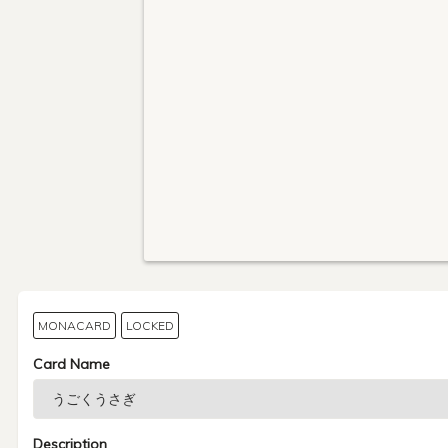
MONACARD
LOCKED
Card Name
Description