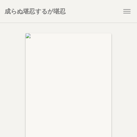
成らぬ堪忍するが堪忍
Togg
navi