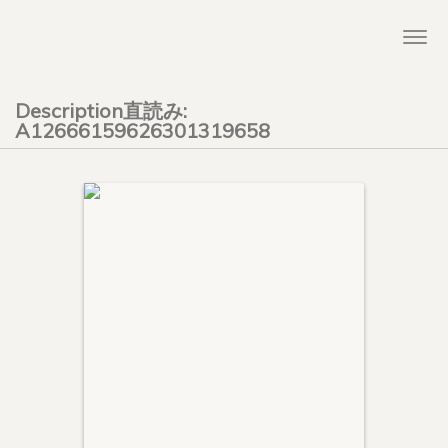
Togg
navi
Description直読み:
A12666159626301319658