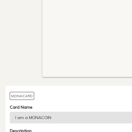
MONACARD
Card Name
Description