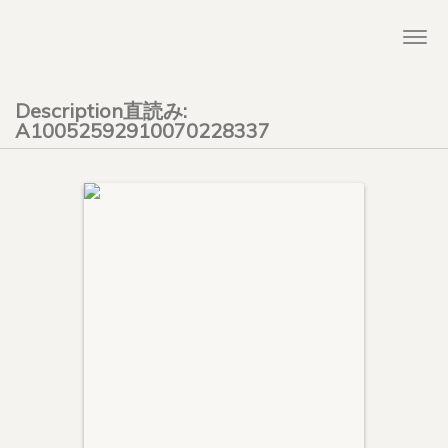
Togg
navi
Description直読み:
A10052592910070228337