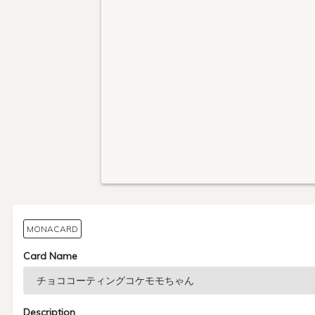
MONACARD
Card Name
Description