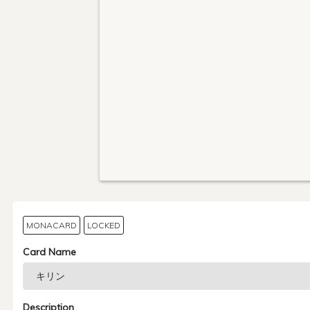
MONACARD
LOCKED
Card Name
Description