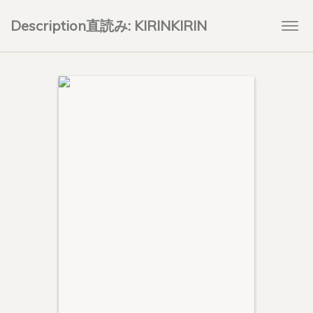
Description直読み: KIRINKIRIN
Togg
navi