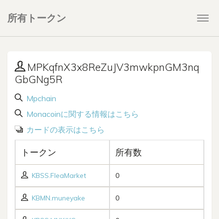
所有トークン
Togg
navi
MPKqfnX3x8ReZuJV3mwkpnGM3nq
GbGNg5R
Mpchain
Monacoinに関する情報はこちら
カードの表示はこちら
トークン
所有数
KBSS.FleaMarket
0
KBMN.muneyake
0