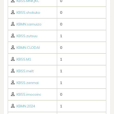
KBSS.MNKJKC
0
KBSS.shokuko
0
KBMN.samuizo
0
KBSS.zutsuu
1
KBMN.CLODAI
0
KBSS.M1
1
KBSS.melt
1
KBSS.zenmai
1
KBSS.imocoinc
0
KBMN.2024
1