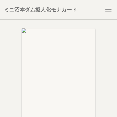
ミニ沼本ダム擬人化モナカード
Togg
navi