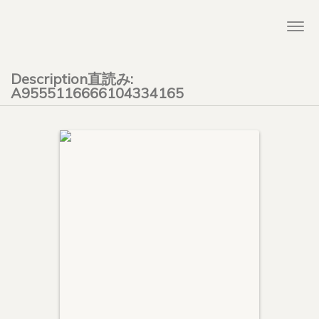
Togg
navi
Description直読み:
A9555116666104334165