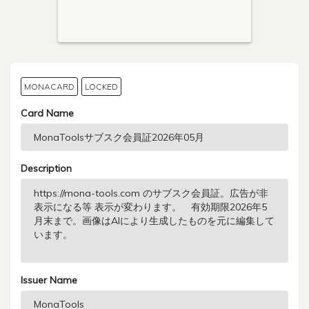
MONACARD
LOCKED
Card Name
Description
Issuer Name