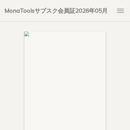
MonaToolsサブスク会員証2026年05月
Togg
navi