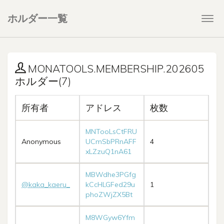
ホルダー一覧
Togg
navi
MONATOOLS.MEMBERSHIP.202605
ホルダー(7)
所有者
アドレス
枚数
MNTooLsCtFRU
Anonymous
UCmSbPRnAFF
4
xLZzuQ1nA61
MBWdhe3PGfg
@kaka_kaeru_
kCcHLGFed29u
1
phoZWjZX5Bt
M8WGyw6Yfm