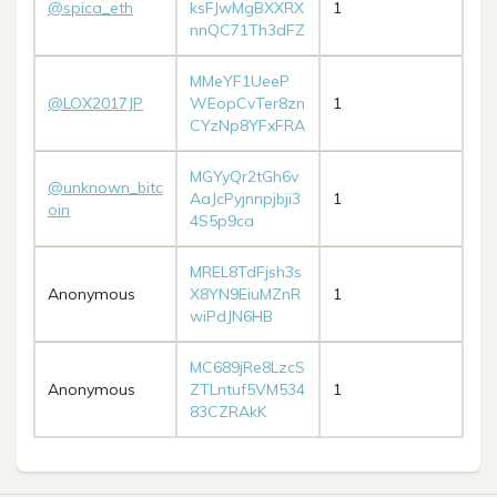
@spica_eth
ksFJwMgBXXRX
1
nnQC71Th3dFZ
MMeYF1UeeP
@LOX2017JP
WEopCvTer8zn
1
CYzNp8YFxFRA
MGYyQr2tGh6v
@unknown_bitc
AaJcPyjnnpjbji3
1
oin
4S5p9ca
MREL8TdFjsh3s
Anonymous
X8YN9EiuMZnR
1
wiPdJN6HB
MC689jRe8LzcS
Anonymous
ZTLntuf5VM534
1
83CZRAkK