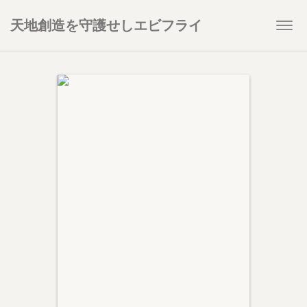
天地創造を守護せしエビフライ
Togg
navi