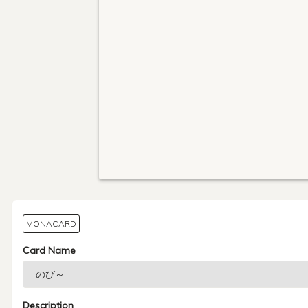
MONACARD
Card Name
Description