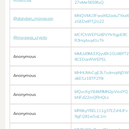
27viMe5659fuQ
MNQVMU3FwxX62adu7YexX
@dandan_monacoin
zGEDxtRTj2o22
MCfChWEPGitBVYtrXgpE8C
@mogwai_crypto
R3HqAsq41sTh
MMUd9Mi33QyvBh1GU4BfT2
Anonymous
8CEDanRWEPEL
MHHUMvCgE3L7sdmq4tjDW
Anonymous
dkESz18TPZf9r
MQvcXgYB4M9MN2pVisdYQ
Anonymous
bNFd22mQRHQLs
MR6byYBEL111g37EZvHUFv
Anonymous
9gFQ81wSaL1m