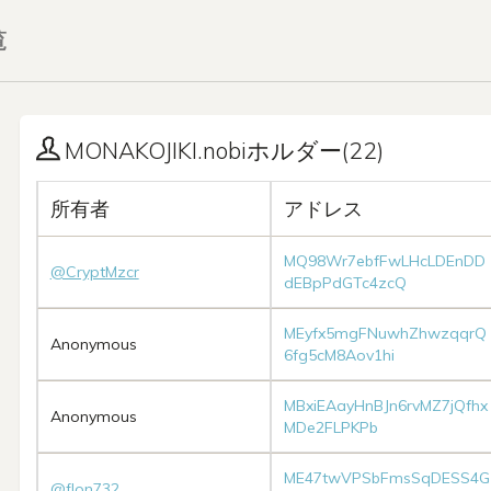
覧
MONAKOJIKI.nobiホルダー(22)
所有者
アドレス
MQ98Wr7ebfFwLHcLDEnDD
@CryptMzcr
dEBpPdGTc4zcQ
MEyfx5mgFNuwhZhwzqqrQ
Anonymous
6fg5cM8Aov1hi
MBxiEAayHnBJn6rvMZ7jQfhx
Anonymous
MDe2FLPKPb
ME47twVPSbFmsSqDESS4G
@flon732