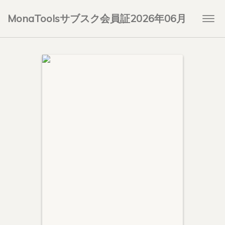
MonaToolsサブスク会員証2026年06月
Togg
navi