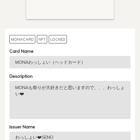
MONACARD
NFT
LOCKED
Card Name
Description
Issuer Name