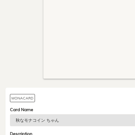
MONACARD
Card Name
Description