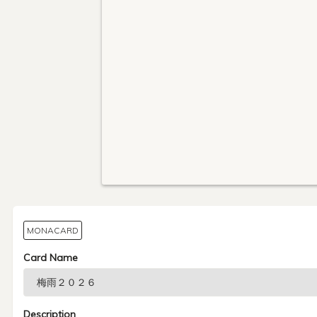
MONACARD
Card Name
Description