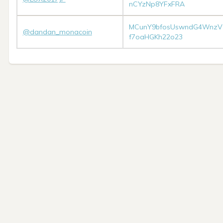
nCYzNp8YFxFRA
MCunY9bfosUswndG4WnzV
@dandan_monacoin
f7oaHGKh22o23