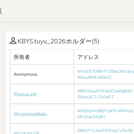
覧
KBYS.tuyu_2026ホルダー(5)
所有者
アドレス
MVuE5UGRBHToSBxQH2upq
Anonymous
NHuuMhiEA8aHQ
M8WGyw6YfmksFJwMgBXX
@spica_eth
RXnnQC71Th3dFZ
MX2bfphVd8jY2aDFoRkHasL
@matsunokifuku
DEzSqrSAxKH
MMeYF1UeePWEopCvTer8z
@LOX2017JP