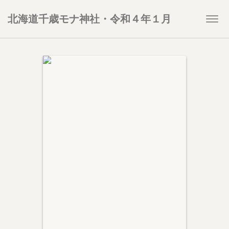
北海道千歳モナ神社・令和４年１月
Togg
navi