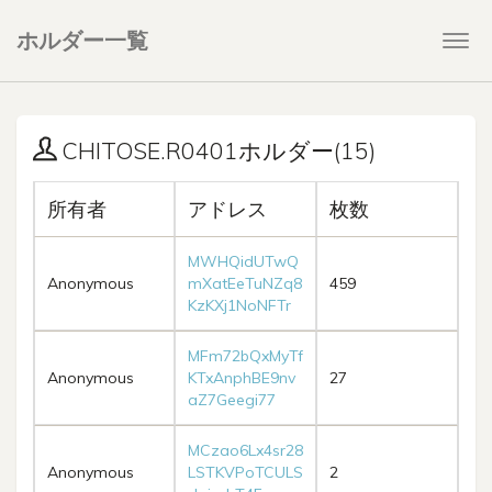
ホルダー一覧
Togg
navi
CHITOSE.R0401ホルダー(15)
所有者
アドレス
枚数
MWHQidUTwQ
Anonymous
mXatEeTuNZq8
459
KzKXj1NoNFTr
MFm72bQxMyTf
Anonymous
KTxAnphBE9nv
27
aZ7Geegi77
MCzao6Lx4sr28
Anonymous
LSTKVPoTCULS
2