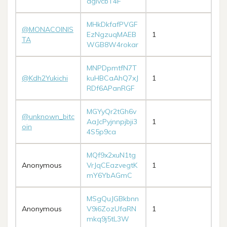
dgivcbT4F
MHkDkfafPVGF
@MONACOINIS
EzNgzuqMAEB
1
TA
WGB8W4rokar
MNPDpmtfN7T
@Kdh2Yukichi
kuHBCaAhQ7xJ
1
RDf6APanRGF
MGYyQr2tGh6v
@unknown_bitc
AaJcPyjnnpjbji3
1
oin
4S5p9ca
MQf9x2xuN1tg
Anonymous
VrJqCEazvegtK
1
mY6YbAGmC
MSgQuJGBkbnn
Anonymous
V9i6ZozUfaRN
1
mkq9j5tL3W