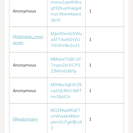
mona1qwth5nz
gf32huyrlsxpjyd
Anonymous
1
mzr34av44xxrd
3jm2
MJptXSmGi5Wu
@dandan_mon
xATT4aXGhVU
1
acoin
7rDWV8n2o21
MMska7fzBCdT
Anonymous
7zvps2ycVCPi1
1
Z9WmGXb5y
MSNko5qEW29
Anonymous
sq15JUKGC64fT
1
niv1fjztCb
MQZMqx8XqF7
vnWwebXKbm
@kedamany
1
ptmVU7gh9Ez9
3