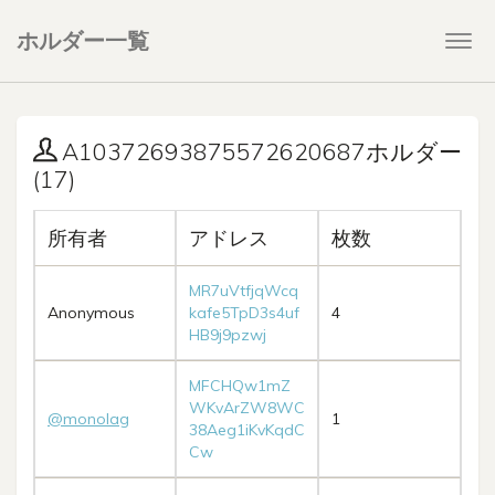
ホルダー一覧
Togg
navi
A10372693875572620687ホルダー
(17)
所有者
アドレス
枚数
MR7uVtfjqWcq
Anonymous
kafe5TpD3s4uf
4
HB9j9pzwj
MFCHQw1mZ
WKvArZW8WC
@monolag
1
38Aeg1iKvKqdC
Cw