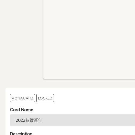
MONACARD
LOCKED
Card Name
Description