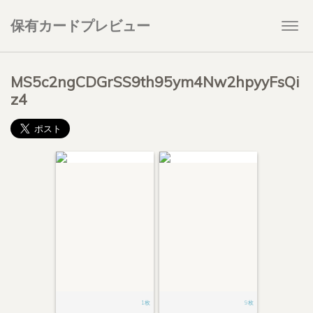
保有カードプレビュー
Togg
navi
MS5c2ngCDGrSS9th95ym4Nw2hpyyFsQi
z4
1枚
9枚