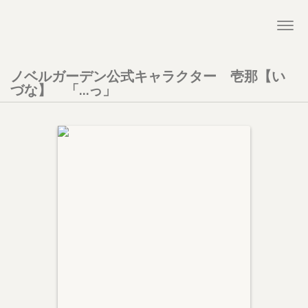
Togg
navi
ノベルガーデン公式キャラクター 壱那【い
づな】 「…っ」