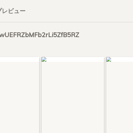
プレビュー
dwUEFRZbMFb2rLi5ZfB5RZ