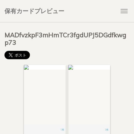
保有カードプレビュー
Togg
navi
MADfvzkpF3mHmTCr3fgdUPJ5DGdfkwg
p73
1枚
1枚