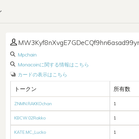
ン
MW3Kyf8nXvgE7GDeCQf9hn6asad99y
Mpchain
Monacoinに関する情報はこちら
カードの表示はこちら
トークン
所有数
ZNMN.RAKKOchan
1
KBCW.02Rakko
1
KATE.MC_Lucko
1