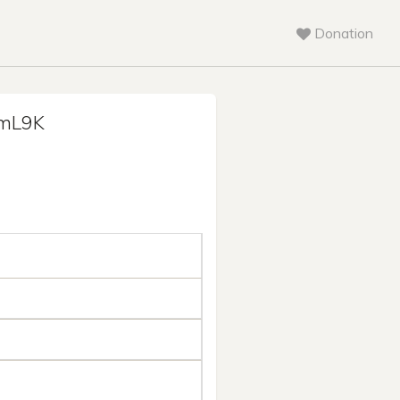
Donation
mL9K