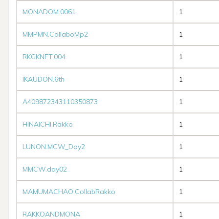
MONADOM.0061
1
MMPMN.CollaboMp2
1
RKGKNFT.004
1
IKAUDON.6th
1
A409872343110350873
1
HINAICHI.Rakko
1
LUNON.MCW_Day2
1
MMCW.day02
1
MAMUMACHAO.CollabRakko
1
RAKKOANDMONA
1