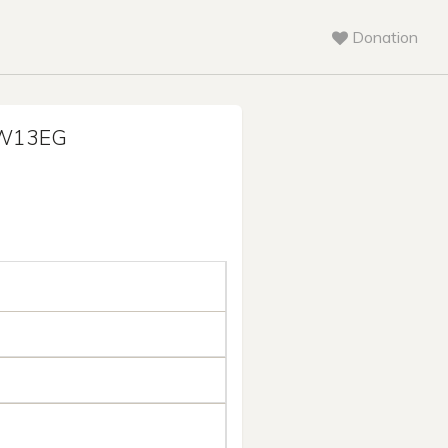
Donation
W13EG