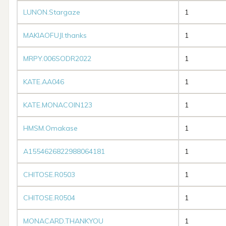
LUNON.Stargaze
1
MAKIAOFUJI.thanks
1
MRPY.006SODR2022
1
KATE.AA046
1
KATE.MONACOIN123
1
HMSM.Omakase
1
A1554626822988064181
1
CHITOSE.R0503
1
CHITOSE.R0504
1
MONACARD.THANKYOU
1