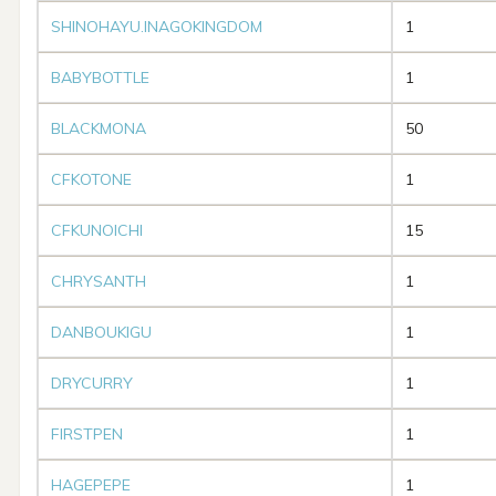
SHINOHAYU.INAGOKINGDOM
1
BABYBOTTLE
1
BLACKMONA
50
CFKOTONE
1
CFKUNOICHI
15
CHRYSANTH
1
DANBOUKIGU
1
DRYCURRY
1
FIRSTPEN
1
HAGEPEPE
1