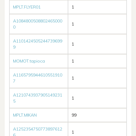
MPLT.FLYER01
1
A1084800508802465000
1
0
A1101424505244739699
1
9
MOMOT.tapioca
1
A1165795944610551910
1
7
A1210743937905149231
1
5
MPLT.MIKAN
99
A1252354750773897612
1
6