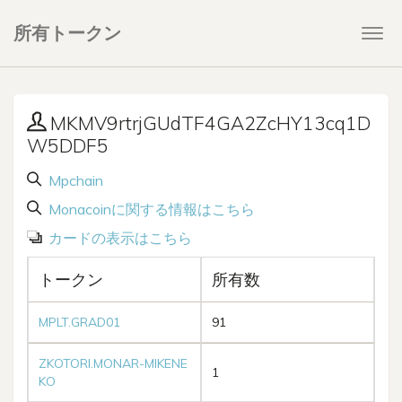
所有トークン
Togg
navi
MKMV9rtrjGUdTF4GA2ZcHY13cq1D
W5DDF5
Mpchain
Monacoinに関する情報はこちら
カードの表示はこちら
トークン
所有数
MPLT.GRAD01
91
ZKOTORI.MONAR-MIKENE
1
KO