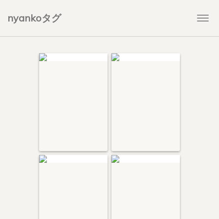
nyankoタグ
Togg
navi