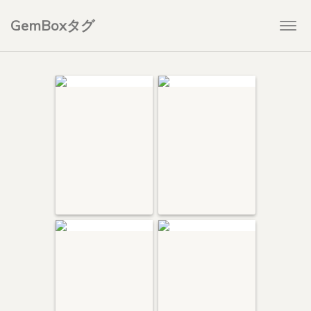
GemBoxタグ
Togg
navi