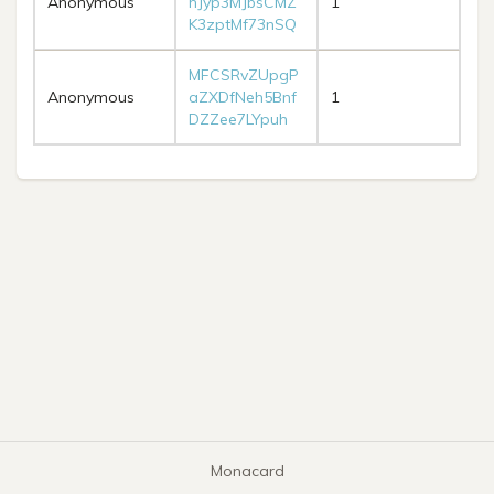
Anonymous
hJyp3MJbsCMZ
1
K3zptMf73nSQ
MFCSRvZUpgP
Anonymous
aZXDfNeh5Bnf
1
DZZee7LYpuh
Monacard