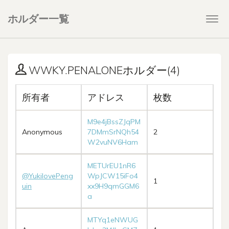
ホルダー一覧
Togg
navi
WWKY.PENALONEホルダー(4)
所有者
アドレス
枚数
M9e4jBssZJqPM
Anonymous
7DMmSrNQh54
2
W2vuNV6Ham
METUrEU1nR6
@YukilovePeng
WpJCW15iFo4
1
uin
xx9H9qmGGM6
a
MTYq1eNWUG