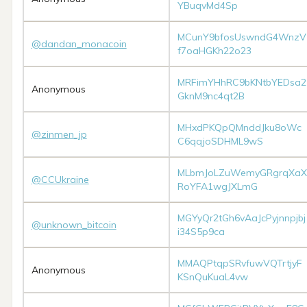
YBuqvMd4Sp
MCunY9bfosUswndG4WnzV
@dandan_monacoin
f7oaHGKh22o23
MRFimYHhRC9bKNtbYEDsa2
Anonymous
GknM9nc4qt2B
MHxdPKQpQMnddJku8oWc
@zinmen_jp
C6qqjoSDHML9wS
MLbmJoLZuWemyGRgrqXaX
@CCUkraine
RoYFA1wgJXLmG
MGYyQr2tGh6vAaJcPyjnnpjbj
@unknown_bitcoin
i34S5p9ca
MMAQPtqpSRvfuwVQTrtjyF
Anonymous
KSnQuKuaL4vw