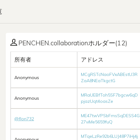
覧
PENCHEN.collaborationホルダー(12)
所有者
アドレス
MCgRSTcNaoFVxABEstU3R
Anonymous
ZaA8NEaTkgctG
MRaUEBfToh5SF7bgcw6qD
Anonymous
pjazUqt4oasZe
ME47twVPSbFmsSqDESS4G
@flon732
27viMe5659fuQ
MTqeLzRe92b6LUJ48P7iHj4j
Anonymous